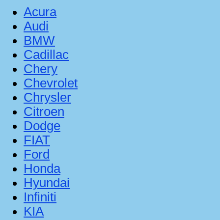
Acura
Audi
BMW
Cadillac
Chery
Chevrolet
Chrysler
Citroen
Dodge
FIAT
Ford
Honda
Hyundai
Infiniti
KIA