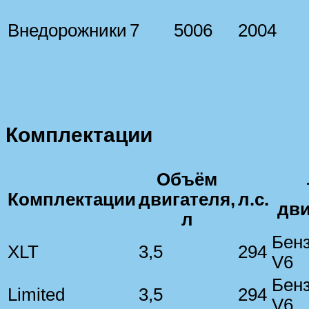
Внедорожники
7
5006
2004
Комплектации
Объём
Комплектации
двигателя,
л.с.
дви
л
Бен
XLT
3,5
294
V6
Бен
Limited
3,5
294
V6