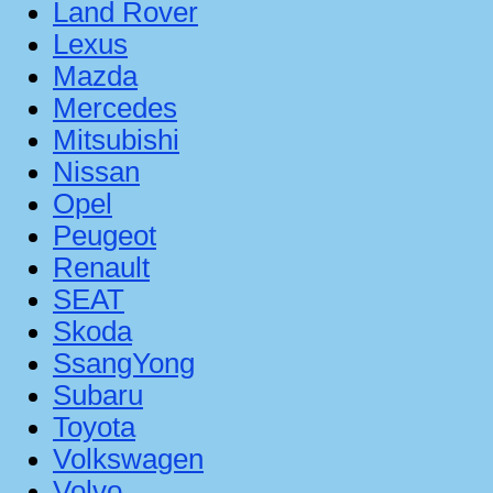
Land Rover
Lexus
Mazda
Mercedes
Mitsubishi
Nissan
Opel
Peugeot
Renault
SEAT
Skoda
SsangYong
Subaru
Toyota
Volkswagen
Volvo