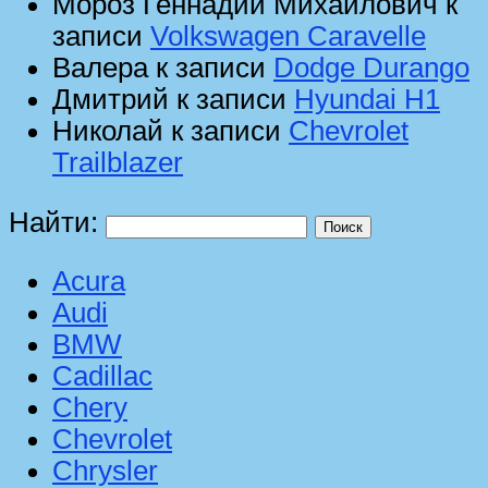
Мороз Геннадий Михайлович
к
записи
Volkswagen Caravelle
Валера
к записи
Dodge Durango
Дмитрий
к записи
Hyundai H1
Николай
к записи
Chevrolet
Trailblazer
Найти:
Acura
Audi
BMW
Cadillac
Chery
Chevrolet
Chrysler