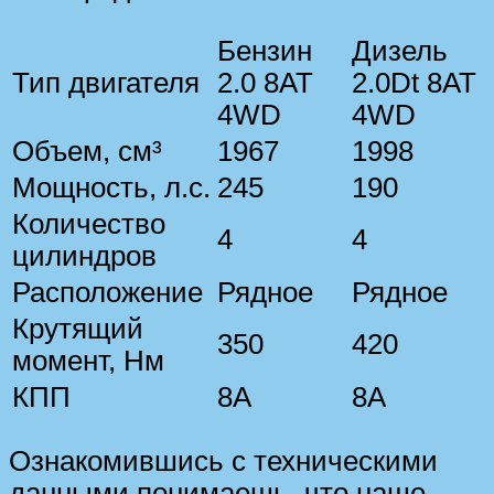
Бензин
Дизель
Тип двигателя
2.0 8AT
2.0Dt 8AT
4WD
4WD
Объем, см³
1967
1998
Мощность, л.с.
245
190
Количество
4
4
цилиндров
Расположение
Рядное
Рядное
Крутящий
350
420
момент, Нм
КПП
8А
8А
Ознакомившись с техническими
данными понимаешь, что наше