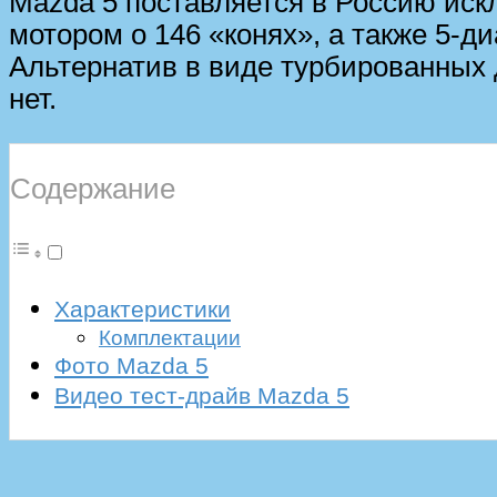
Mazda 5 поставляется в Россию ис
мотором о 146 «конях», а также 5-
Альтернатив в виде турбированных 
нет.
Содержание
Характеристики
Комплектации
Фото Mazda 5
Видео тест-драйв Mazda 5