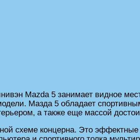
нивэн Mazda 5 занимает видное мес
 модели. Мазда 5 обладает спортивн
ерьером, а также еще массой достои
ной схеме концерна. Это эффектные
ьютера и спортивного толка мультир