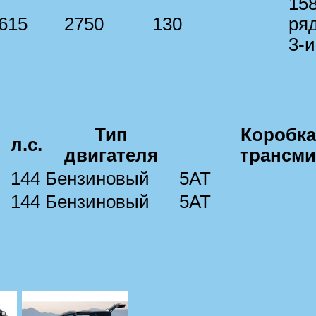
158
615
2750
130
ряд
3-
Тип
Коробка
л.с.
двигателя
трансми
144
Бензиновый
5AT
144
Бензиновый
5AT