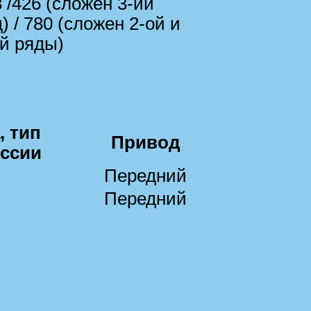
 /426 (сложен 3-ий
) / 780 (сложен 2-ой и
ий ряды)
, тип
Привод
ссии
Передний
Передний