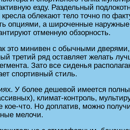
активную езду. Раздельный подлокотн
 кресла облекают тело точно по факт
ять опциями, а широченные наружные 
антируют отменную обзорность.
как это минивен с обычными дверями,
ый третий ряд оставляет желать луч
сегмента. Зато все сиденья располаг
ает спортивный стиль.
циях. У более дешевой имеется полны
ассивных), климат-контроль, мультир
 кое-что. Но доплатив, можно получи
тные мелочи.