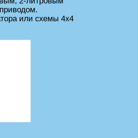
овым, 2-литровым
 приводом.
атора или схемы 4х4