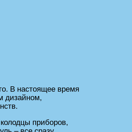
то. В настоящее время
ым дизайном,
нств.
 колодцы приборов,
уль – все сразу