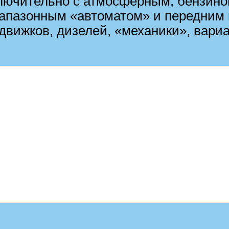
ключительно с атмосферным, бензин
диапазонным «автоматом» и передним
движков, дизелей, «механики», вари