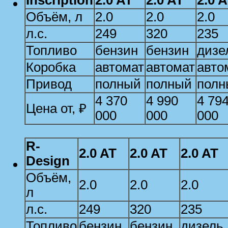
Объём, л
2.0
2.0
2.0
л.с.
249
320
235
Топливо
бензин
бензин
дизе
Коробка
автомат
автомат
авто
Привод
полный
полный
полн
4 370
4 990
4 79
Цена от, ₽
000
000
000
R-
2.0 AT
2.0 AT
2.0 AT
Design
Объём,
2.0
2.0
2.0
л
л.с.
249
320
235
Топливо
бензин
бензин
дизель